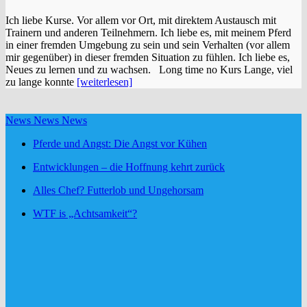
Ich liebe Kurse. Vor allem vor Ort, mit direktem Austausch mit
Trainern und anderen Teilnehmern. Ich liebe es, mit meinem Pferd
in einer fremden Umgebung zu sein und sein Verhalten (vor allem
mir gegenüber) in dieser fremden Situation zu fühlen. Ich liebe es,
Neues zu lernen und zu wachsen. Long time no Kurs Lange, viel
zu lange konnte
[weiterlesen]
News News News
Pferde und Angst: Die Angst vor Kühen
Entwicklungen – die Hoffnung kehrt zurück
Alles Chef? Futterlob und Ungehorsam
WTF is „Achtsamkeit“?