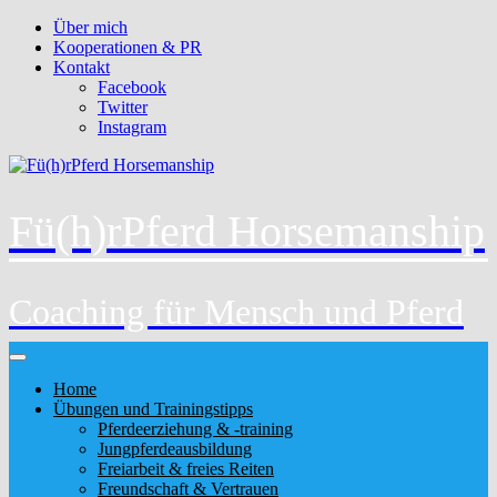
Über mich
Kooperationen & PR
Kontakt
Facebook
Twitter
Instagram
Fü(h)rPferd Horsemanship
Coaching für Mensch und Pferd
Home
Übungen und Trainingstipps
Pferdeerziehung & -training
Jungpferdeausbildung
Freiarbeit & freies Reiten
Freundschaft & Vertrauen