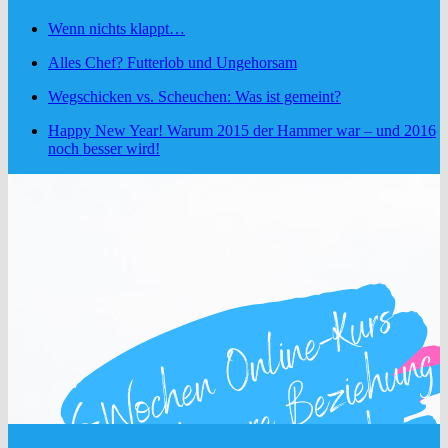
Wenn nichts klappt…
Alles Chef? Futterlob und Ungehorsam
Wegschicken vs. Scheuchen: Was ist gemeint?
Happy New Year! Warum 2015 der Hammer war – und 2016
noch besser wird!