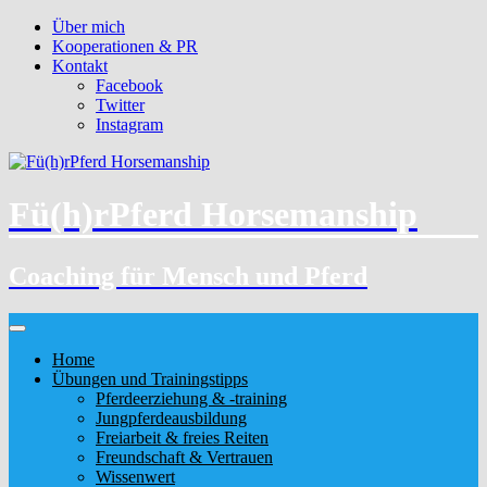
Über mich
Kooperationen & PR
Kontakt
Facebook
Twitter
Instagram
Fü(h)rPferd Horsemanship
Coaching für Mensch und Pferd
Home
Übungen und Trainingstipps
Pferdeerziehung & -training
Jungpferdeausbildung
Freiarbeit & freies Reiten
Freundschaft & Vertrauen
Wissenwert