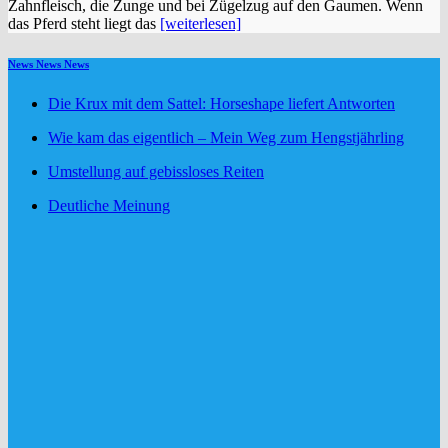
Zahnfleisch, die Zunge und bei Zügelzug auf den Gaumen. Wenn
das Pferd steht liegt das
[weiterlesen]
News News News
Die Krux mit dem Sattel: Horseshape liefert Antworten
Wie kam das eigentlich – Mein Weg zum Hengstjährling
Umstellung auf gebissloses Reiten
Deutliche Meinung