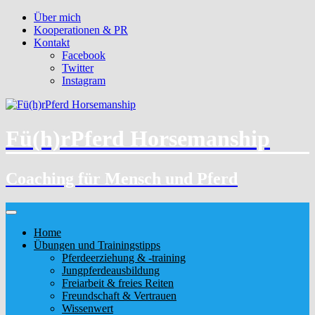
Über mich
Kooperationen & PR
Kontakt
Facebook
Twitter
Instagram
Fü(h)rPferd Horsemanship
Coaching für Mensch und Pferd
Home
Übungen und Trainingstipps
Pferdeerziehung & -training
Jungpferdeausbildung
Freiarbeit & freies Reiten
Freundschaft & Vertrauen
Wissenwert