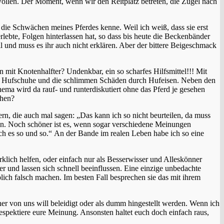
llen. Der Moment, wenn wir den Reitplatz betreten, die Zügel nach
die Schwächen meines Pferdes kenne. Weil ich weiß, dass sie erst
erlebte, Folgen hinterlassen hat, so dass bis heute die Beckenbänder
 und muss es ihr auch nicht erklären. Aber der bittere Beigeschmack
n mit Knotenhalfter? Undenkbar, ein so scharfes Hilfsmittel!!! Mit
f, Hufschuhe und die schlimmen Schäden durch Hufeisen. Neben den
hema wird da rauf- und runterdiskutiert ohne das Pferd je gesehen
ehen?
rn, die auch mal sagen: „Das kann ich so nicht beurteilen, da muss
n. Noch schöner ist es, wenn sogar verschiedene Meinungen
ch es so und so.“ An der Bande im realen Leben habe ich so eine
lich helfen, oder einfach nur als Besserwisser und Alleskönner
r und lassen sich schnell beeinflussen. Eine einzige unbedachte
ch falsch machen. Im besten Fall besprechen sie das mit ihrem
iner von uns will beleidigt oder als dumm hingestellt werden. Wenn ich
spektiere eure Meinung. Ansonsten haltet euch doch einfach raus,