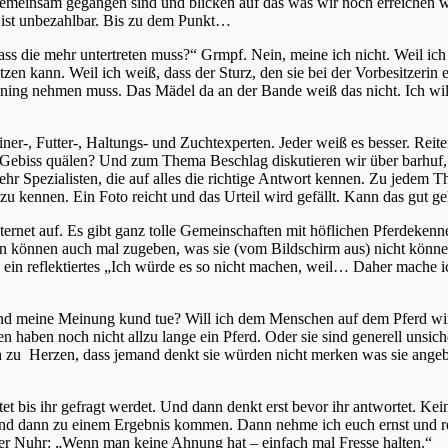
meinsam gegangen sind und blicken auf das was wir noch erreichen wo
 ist unbezahlbar. Bis zu dem Punkt…
s die mehr untertreten muss?“ Grmpf. Nein, meine ich nicht. Weil ich 
tzen kann. Weil ich weiß, dass der Sturz, den sie bei der Vorbesitzerin 
aining nehmen muss. Das Mädel da an der Bande weiß das nicht. Ich will
iner-, Futter-, Haltungs- und Zuchtexperten. Jeder weiß es besser. Reite
m Gebiss quälen? Und zum Thema Beschlag diskutieren wir über barhu
ehr Spezialisten, die auf alles die richtige Antwort kennen. Zu jedem T
u kennen. Ein Foto reicht und das Urteil wird gefällt. Kann das gut g
ernet auf. Es gibt ganz tolle Gemeinschaften mit höflichen Pferdekenne
 können auch mal zugeben, was sie (vom Bildschirm aus) nicht könne
 ein reflektiertes „Ich würde es so nicht machen, weil… Daher mache i
und meine Meinung kund tue? Will ich dem Menschen auf dem Pferd wirk
haben noch nicht allzu lange ein Pferd. Oder sie sind generell unsiche
zu Herzen, dass jemand denkt sie würden nicht merken was sie angebli
et bis ihr gefragt werdet. Und dann denkt erst bevor ihr antwortet. Ke
und dann zu einem Ergebnis kommen. Dann nehme ich euch ernst und re
eter Nuhr: „Wenn man keine Ahnung hat – einfach mal Fresse halten.“