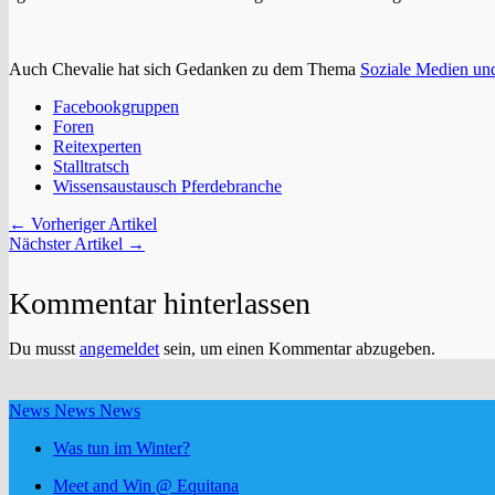
Auch Chevalie hat sich Gedanken zu dem Thema
Soziale Medien un
Facebookgruppen
Foren
Reitexperten
Stalltratsch
Wissensaustausch Pferdebranche
← Vorheriger Artikel
Nächster Artikel →
Kommentar hinterlassen
Du musst
angemeldet
sein, um einen Kommentar abzugeben.
News News News
Was tun im Winter?
Meet and Win @ Equitana