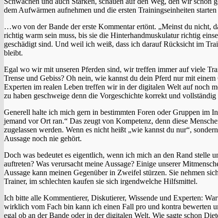
Schwächen und auch Stärken, schauen auf den Weg, den wir schon ge
dem Aufwärmen aufnehmen und die ersten Trainingseinheiten starten
…wo von der Bande der erste Kommentar ertönt. „Meinst du nicht, das
richtig warm sein muss, bis sie die Hinterhandmuskulatur richtig einse
geschädigt sind. Und weil ich weiß, dass ich darauf Rücksicht im Tr
bleibt.
Egal wo wir mit unseren Pferden sind, wir treffen immer auf viele Tra
Trense und Gebiss? Oh nein, wie kannst du dein Pferd nur mit eine
Experten im realen Leben treffen wir in der digitalen Welt auf noch m
zu haben geschweige denn die Vorgeschichte korrekt und vollständig z
Generell halte ich mich gern in bestimmten Foren oder Gruppen im Int
jemand vor Ort ran.“ Das zeugt von Kompetenz, denn diese Menschen
zugelassen werden. Wenn es nicht heißt „wie kannst du nur“, sondern
Aussage noch nie gehört.
Doch was bedeutet es eigentlich, wenn ich mich an den Rand stelle 
auftreten? Was verursacht meine Aussage? Einige unserer Mitmenschen 
Aussage kann meinen Gegenüber in Zweifel stürzen. Sie nehmen sich 
Trainer, im schlechten kaufen sie sich irgendwelche Hilfsmittel.
Ich bitte alle Kommentierer, Diskutierer, Wissende und Experten: Wart
wirklich vom Fach bin kann ich einen Fall pro und kontra bewerten 
egal ob an der Bande oder in der digitalen Welt. Wie sagte schon Di