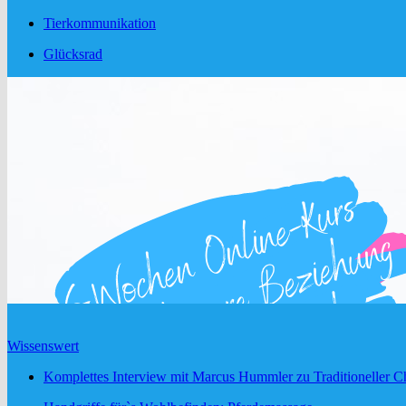
Tierkommunikation
Glücksrad
Wissenswert
Komplettes Interview mit Marcus Hummler zu Traditioneller Ch