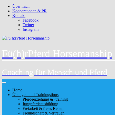
Über mich
Kooperationen & PR
Kontakt
Facebook
Twitter
Instagram
Fü(h)rPferd Horsemanship
Coaching für Mensch und Pferd
Home
Übungen und Trainingstipps
Pferdeerziehung & -training
Jungpferdeausbildung
Freiarbeit & freies Reiten
Freundschaft & Vertrauen