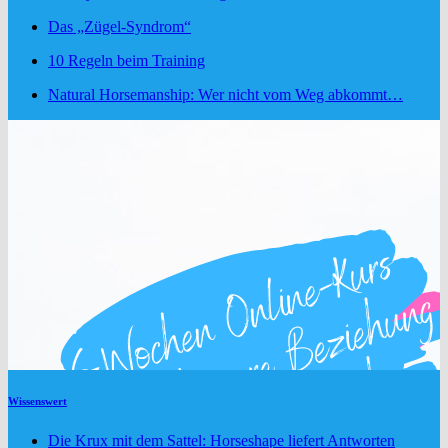
Das „Zügel-Syndrom“
10 Regeln beim Training
Natural Horsemanship: Wer nicht vom Weg abkommt…
Wissenswert
Die Krux mit dem Sattel: Horseshape liefert Antworten