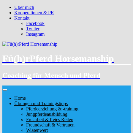
Über mich
Kooperationen & PR
Kontakt
Facebook
Twitter
Instagram
Fü(h)rPferd Horsemanship
Coaching für Mensch und Pferd
Home
Übungen und Trainingstipps
Pferdeerziehung & -training
Jungpferdeausbildung
Freiarbeit & freies Reiten
Freundschaft & Vertrauen
Wissenwert