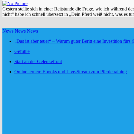
Gestern stellte sich in einer Reitstunde die Frage, wie ich während 
nicht“ habe ich schnell übersetzt in „Dein Pferd weiß nicht, was es tu
News News News
„Das ist aber teuer“ – Warum guter Beritt eine Investition fürs (
Gefühle
Start an der Gelenkefront
Online lernen: Ebooks und Live-Stream zum Pferdetraining