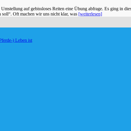
der Umstellung auf gebissloses Reiten eine Übung abfrage. Es ging in 
n soll“. Oft machen wir uns nicht klar, was
[weiterlesen]
Pferde-) Leben ist