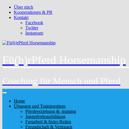
Über mich
Kooperationen & PR
Kontakt
Facebook
Twitter
Instagram
Fü(h)rPferd Horsemanship
Coaching für Mensch und Pferd
Home
Übungen und Trainingstipps
Pferdeerziehung & -training
Jungpferdeausbildung
Freiarbeit & freies Reiten
Freundschaft & Vertrauen