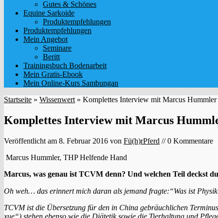
Gutes & Schönes
Equine Sarkoide
Produktempfehlungen
Produktempfehlungen
Mein Angebot
Seminare
Beritt
Trainingsbuch Bodenarbeit
Mein Gratis-Ebook
Mein Online-Kurs Sambungan
Startseite
»
Wissenwert
»
Komplettes Interview mit Marcus Hummler zu
Komplettes Interview mit Marcus Hummler
Veröffentlicht am
8. Februar 2016
von
Fü(h)rPferd
// 0 Kommentare
Marcus Hummler, THP Helfende Hand
Marcus, was genau ist TCVM denn? Und welchen Teil deckst d
Oh weh… das erinnert mich daran als jemand fragte:“Was ist Phys
TCVM ist die Übersetzung für den in China gebräuchlichen Terminu
xue“) stehen ebenso wie die Diätetik sowie die Tierhaltung und Pfleg