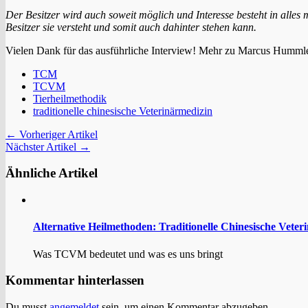
Der Besitzer wird auch soweit möglich und Interesse besteht in all
Besitzer
sie versteht und somit auch dahinter stehen kann.
Vielen Dank für das ausführliche Interview! Mehr zu Marcus Hummle
TCM
TCVM
Tierheilmethodik
traditionelle chinesische Veterinärmedizin
← Vorheriger Artikel
Nächster Artikel →
Ähnliche Artikel
Alternative Heilmethoden: Traditionelle Chinesische Veter
Was TCVM bedeutet und was es uns bringt
Kommentar hinterlassen
Du musst
angemeldet
sein, um einen Kommentar abzugeben.