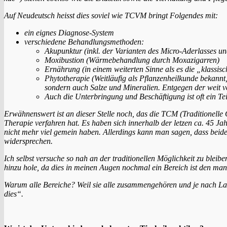
Auf Neudeutsch heisst dies soviel wie TCVM bringt Folgendes mit:
ein eignes Diagnose-System
verschiedene Behandlungsmethoden:
Akupunktur (inkl. der Varianten des Micro-Aderlasses un
Moxibustion (Wärmebehandlung durch Moxazigarren)
Ernährung (in einem weiterten Sinne als es die „klassis
Phytotherapie (Weitläufig als Pflanzenheilkunde bekannt
sondern auch Salze und Mineralien. Entgegen der weit
Auch die Unterbringung und Beschäftigung ist oft ein Tei
Erwähnenswert ist an dieser Stelle noch, das die TCM (Traditionel
Therapie verfahren hat. Es haben sich innerhalb der letzen ca. 45 J
nicht mehr viel gemein haben. Allerdings kann man sagen, dass beide
widersprechen.
Ich selbst versuche so nah an der traditionellen Möglichkeit zu bleibe
hinzu hole, da dies in meinen Augen nochmal ein Bereich ist den m
Warum alle Bereiche? Weil sie alle zusammengehören und je nach Lag
dies“.