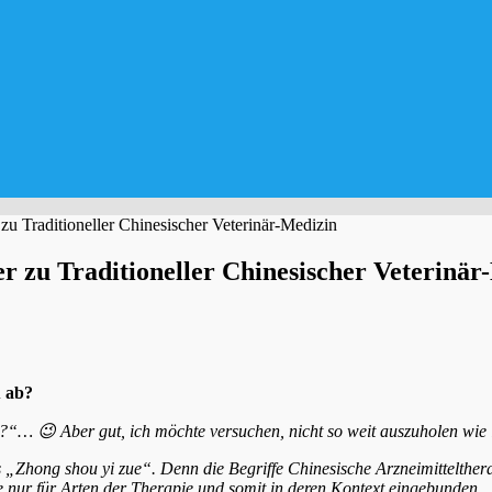
 Traditioneller Chinesischer Veterinär-Medizin
 zu Traditioneller Chinesischer Veterinär
u ab?
ik?“… 😉
Aber gut, ich möchte versuchen, nicht so weit auszuholen wie 
s „Zhong shou yi zue“.
Denn die Begriffe Chinesische Arzneimittelth
e nur für Arten der
Therapie und somit in deren Kontext eingebunden.