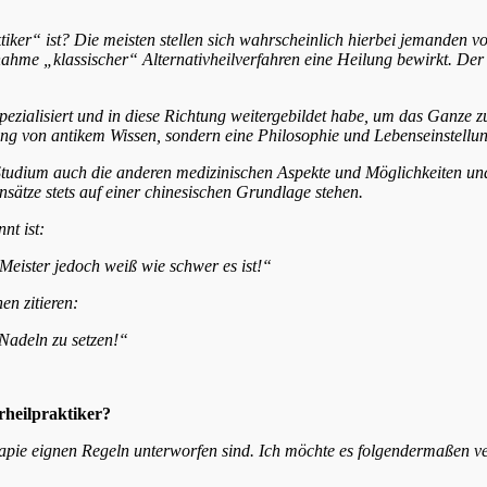
tiker“ ist? D
ie meisten stellen sich wahrscheinlich hierbei jemanden v
enahme „klassischer“
Alternativheilverfahren eine Heilung bewirkt. De
ezialisiert und in diese Richtung
weitergebildet habe, um das Ganze zu
ng von antikem Wissen, sondern eine Philosophie und Lebenseinstellun
udium auch die anderen medizinischen Aspekte und Möglichkeiten und 
sätze stets auf einer chinesischen Grundlage stehen.
nt ist:
Meister jedoch weiß wie schwer es ist!“
en zitieren:
n Nadeln zu setzen!“
rheilpraktiker?
rapie eignen Regeln
unterworfen sind. Ich möchte es folgendermaßen ve