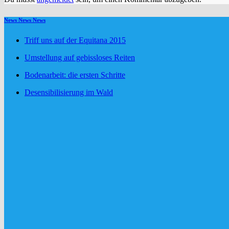
News News News
Triff uns auf der Equitana 2015
Umstellung auf gebissloses Reiten
Bodenarbeit: die ersten Schritte
Desensibilisierung im Wald