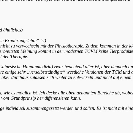
d ähnliches)
che Ernährungslehre“ ist)
,nicht zu verwechseln mit der Physiotherapie. Zudem kommen in der kla
 verbreiteten Meinung kommt in der modernen TCVM
keine
Tierprodukte
l der Therapie.
le Chinesische Humanmedizin)
zwar bedeutend älter ist, aber dennoch a
ahre einige sehr „verselbstständigte“ westliche Versionen der TCM un
 aber durchaus zulassen sich weiter zu entwickeln und nicht auf eine
n, wie es möglich ist.
Ich decke alle oben genannten Bereiche ab, wobei
an vom
Grundprinzip her differenzieren kann.
e individuell zusammengesetzt werden und sollen. Es ist nicht mit e