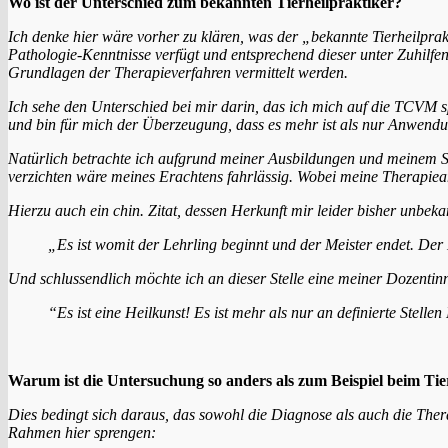
Wo ist der Unterschied zum bekannten Tierheilpraktiker?
Ich denke hier wäre vorher zu klären, was der „bekannte Tierheilprak
Pathologie-Kenntnisse verfügt und entsprechend dieser unter Zuhilf
Grundlagen der Therapieverfahren vermittelt werden.
Ich sehe den Unterschied bei mir darin, das ich mich auf die TCVM sp
und bin für mich der Überzeugung, dass es
mehr ist als nur Anwendu
Natürlich betrachte ich aufgrund meiner Ausbildungen und meinem St
verzichten wäre meines Erachtens fahrlässig. Wobei meine Therapiean
Hierzu auch ein chin. Zitat, dessen Herkunft mir leider bisher unbekan
„Es ist womit der Lehrling
beginnt und der Meister endet. Der 
Und schlussendlich möchte ich an dieser Stelle eine meiner Dozentinn
“Es ist eine Heilkunst!
Es ist mehr als nur an definierte Stelle
Warum ist die Untersuchung so anders als zum Beispiel beim Tie
Dies bedingt sich daraus, das sowohl die Diagnose als auch die The
Rahmen hier sprengen: