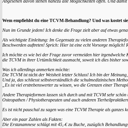
Abgesehen davon stehen nahezu alle Möglichkeiten offen. Und damit 
Wem empfiehlst du eine TCVM-Behandlung? Und was kostet si
Nun im Grunde jedem! Ich denke die Frage zielt aber auf etwas gena
Als wichtigste Einleitung: Im Gegensatz zu vielen anderen Therapief
Beschwerden auftreten! Sprich: Hier ist eine echt Vorsorge möglich! 
Ich möchte es wie bei der Frage zuvor vermeiden hier irgendwelche Kr
die TCVM in ihrer Urtümlichkeit ausmacht, soweit ich dies bisher sow
Was ich allerdings anmerken möchte:
Die TCVM ist
nicht
der Weisheit letzter Schluss! Ich bin der Meinun
Und ja, das schliesst selbstverständlich die schulmedizinischen Metho
„Es ist viel erstrebenswerter zu wissen, wo die Grenzen einer Therap
Andere Therapieformen lassen sich durch und mit TCVM sehr schön unt
Osteopathen / Physiotherapeuten und auch anderen Tierheilpraktiker
Es ist nicht pauschal zu sagen was eine TCVM Therapie als ganzes ko
Aber ein paar Zahlen als Fakten:
Die Erstanamnese schlägt mit 45,-€ zu Buche, zuzüglich Behandlung