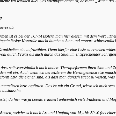
meine ich wirklich alle!
Das wichtigste dabei ist, dass der „Wille“ des P
e?
ueres ab.
ormen ist es bei der TCVM (sofern man hier diesem mit dem Wort „Ther
Regelmässige Kontrolle macht durchaus Sinn und erspart schlussendlich
ankheiten etc. aufzuzählen. Denn hierfür eine Liste zu erstellen wide
ohl durch Praxis als auch durch das Studium entsprechender Schriften 
g, dass selbstverständlich auch andere Therapieformen ihren Sinn und 
den mit ein. Auch wenn ich bei letzterem die Herangehensweise manches 
ieform bzw. die eignen sind, als dass man danach strebt zu wissen, was
erstützen bzw. ergänzen. Das ist mit ein Grund, wieso ich mich stets
n austausche.
stet, da hier wie ja bereits erläutert unheimlich viele Faktoren und 
skosten, welche sich nach
Art und Umfang von 15,- bis 50,-€ (bei eine