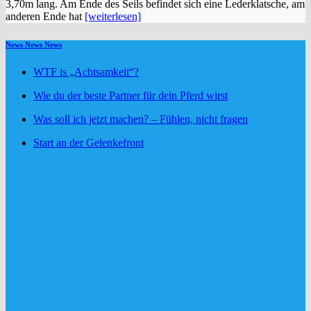
3,70m lang. Am Ende des Seils befindet sich eine Lederklatsche, am
anderen Ende hat
[weiterlesen]
News News News
WTF is „Achtsamkeit“?
Wie du der beste Partner für dein Pferd wirst
Was soll ich jetzt machen? – Fühlen, nicht fragen
Start an der Gelenkefront