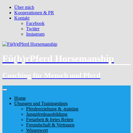
Über mich
Kooperationen & PR
Kontakt
Facebook
Twitter
Instagram
Fü(h)rPferd Horsemanship
Coaching für Mensch und Pferd
Home
Übungen und Trainingstipps
Pferdeerziehung & -training
Jungpferdeausbildung
Freiarbeit & freies Reiten
Freundschaft & Vertrauen
Wissenwert