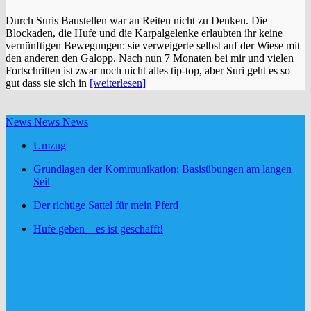
Durch Suris Baustellen war an Reiten nicht zu Denken. Die
Blockaden, die Hufe und die Karpalgelenke erlaubten ihr keine
vernünftigen Bewegungen: sie verweigerte selbst auf der Wiese mit
den anderen den Galopp. Nach nun 7 Monaten bei mir und vielen
Fortschritten ist zwar noch nicht alles tip-top, aber Suri geht es so
gut dass sie sich in
[weiterlesen]
News News News
Umzug
Grundlagen der Kommunikation: Basisübungen am langen
Seil
Der richtige Sattel für mein Pferd
Hufe geben – es ist geschafft!