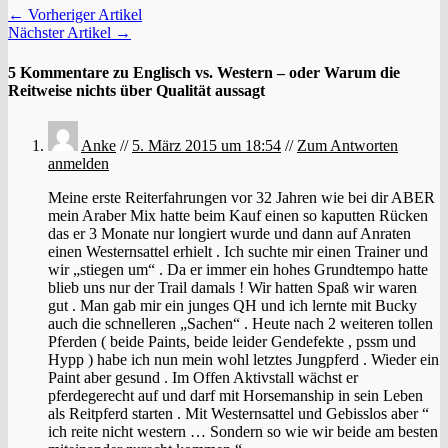
← Vorheriger Artikel
Nächster Artikel →
5 Kommentare zu Englisch vs. Western – oder Warum die
Reitweise nichts über Qualität aussagt
Anke
//
5. März 2015 um 18:54
//
Zum Antworten
anmelden
Meine erste Reiterfahrungen vor 32 Jahren wie bei dir ABER
mein Araber Mix hatte beim Kauf einen so kaputten Rücken
das er 3 Monate nur longiert wurde und dann auf Anraten
einen Westernsattel erhielt . Ich suchte mir einen Trainer und
wir „stiegen um“ . Da er immer ein hohes Grundtempo hatte
blieb uns nur der Trail damals ! Wir hatten Spaß wir waren
gut . Man gab mir ein junges QH und ich lernte mit Bucky
auch die schnelleren „Sachen“ . Heute nach 2 weiteren tollen
Pferden ( beide Paints, beide leider Gendefekte , pssm und
Hypp ) habe ich nun mein wohl letztes Jungpferd . Wieder ein
Paint aber gesund . Im Offen Aktivstall wächst er
pferdegerecht auf und darf mit Horsemanship in sein Leben
als Reitpferd starten . Mit Westernsattel und Gebisslos aber “
ich reite nicht western … Sondern so wie wir beide am besten