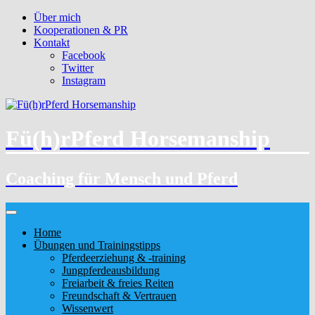
Über mich
Kooperationen & PR
Kontakt
Facebook
Twitter
Instagram
Fü(h)rPferd Horsemanship
Coaching für Mensch und Pferd
Home
Übungen und Trainingstipps
Pferdeerziehung & -training
Jungpferdeausbildung
Freiarbeit & freies Reiten
Freundschaft & Vertrauen
Wissenwert