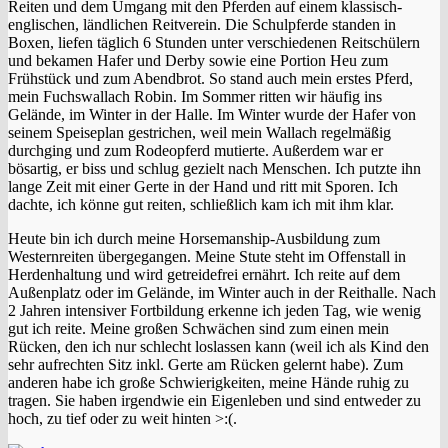
Reiten und dem Umgang mit den Pferden auf einem klassisch-
englischen, ländlichen Reitverein. Die Schulpferde standen in
Boxen, liefen täglich 6 Stunden unter verschiedenen Reitschülern
und bekamen Hafer und Derby sowie eine Portion Heu zum
Frühstück und zum Abendbrot. So stand auch mein erstes Pferd,
mein Fuchswallach Robin. Im Sommer ritten wir häufig ins
Gelände, im Winter in der Halle. Im Winter wurde der Hafer von
seinem Speiseplan gestrichen, weil mein Wallach regelmäßig
durchging und zum Rodeopferd mutierte. Außerdem war er
bösartig, er biss und schlug gezielt nach Menschen. Ich putzte ihn
lange Zeit mit einer Gerte in der Hand und ritt mit Sporen. Ich
dachte, ich könne gut reiten, schließlich kam ich mit ihm klar.
Heute bin ich durch meine Horsemanship-Ausbildung zum
Westernreiten übergegangen. Meine Stute steht im Offenstall in
Herdenhaltung und wird getreidefrei ernährt. Ich reite auf dem
Außenplatz oder im Gelände, im Winter auch in der Reithalle. Nach
2 Jahren intensiver Fortbildung erkenne ich jeden Tag, wie wenig
gut ich reite. Meine großen Schwächen sind zum einen mein
Rücken, den ich nur schlecht loslassen kann (weil ich als Kind den
sehr aufrechten Sitz inkl. Gerte am Rücken gelernt habe). Zum
anderen habe ich große Schwierigkeiten, meine Hände ruhig zu
tragen. Sie haben irgendwie ein Eigenleben und sind entweder zu
hoch, zu tief oder zu weit hinten >:(.