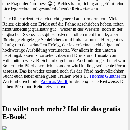
eine Frage der Coolness 😉 ). Beides kann, richtig ausgeführt, eine
pferdegerechte und gesunderhaltende Reitweise sein.
Eine Bitte: orientiert euch nicht generell an Turnierreitern. Viele
Reiter, die sich den Erfolg auf die Fahne geschrieben haben, reiten
nicht unbedingt qualitativ gut – weder in der Western- noch in der
englischen Szene. Das gilt selbstverständlich nicht für alle, aber
für einige ehrgeizige Schleifchen- und Pokalsammler. Hier geht es
häufig um den schnellen Erfolg, der leider keine nachhaltige und
hochwertige Ausbildung voraussetzt. Vor allem in den unteren
Leistungsklassen ist zu sehen, dass mit Druck und Einsatz von
Hilfsmitteln wie z.B. Schlaufzügeln und Ausbindern gearbeitet wird.
So lernt ein Pferd aber nicht, sondern wird in die gewünschte Form
gepresst. Das ist weder gesund noch für das Pferd nachvollziehbar.
Sucht euch lieber einen guten Trainer, wie z.B.
Thomas Günther
im
Westernbereich oder
Andreas Werft
für die englische Reitweise. Da
haben Pferd und Reiter etwas davon.
Du willst noch mehr? Hol dir das gratis
E-Book!