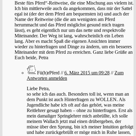
Beste fürs Pferd“-Reitweise, die eine Mischung aus vielem ist.
Ich bin mittlerweile auch da angekommen, dass mir der Sattel
egal ist (der der dem Pferd am bequemsten ist) und auch der
Name der Reitweise (die die am wenigsten am Pferd
herummacht und das Pferd möglichst gesund mich tragen
lässt), es geht eigentlich nur um das nette und respektvolle
Miteinander. Der Weg ist lang, wahrscheinlich ein Leben
lang. Aber es macht Spaß die eigenen Ansichten immer
wieder zu hinterfragen und Dinge zu ändern, um ein besseres
Miteinander mit dem Pferd zu erreichen. Ganz liebe Grüße an
Euch beide, Petra
Fü(h)rPferd //
6. März 2015 um 09:28
//
Zum
Antworten anmelden
Liebe Petra,
so sehe ich das auch. Besonders toll ist, wenn man an
dem Punkt ist auch Hinterfragen zu WOLLEN. Als
Jugendliche habe ich oft auf das gehört, was meine
Reitlehrer gesagt haben – ohne zu hinterfragen. Erst als
mein damaliger Springlehrer mich anbrüllte, ich solle
meinem Wallach jetzt mal einen drübergeben, der
müsse über den Sprung, bin ich meiner Intuition gefolgt
und habe zurückgebrüllt er möge mich in Ruhe lassen,