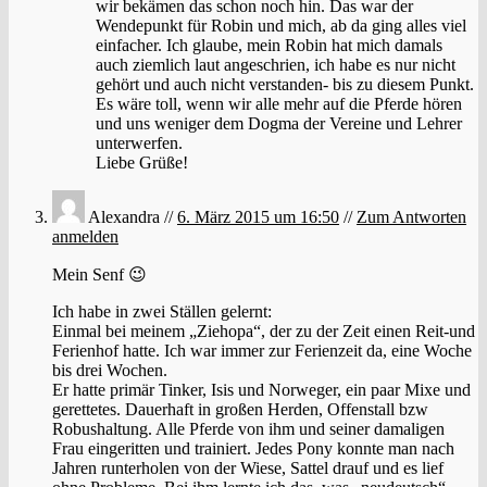
wir bekämen das schon noch hin. Das war der
Wendepunkt für Robin und mich, ab da ging alles viel
einfacher. Ich glaube, mein Robin hat mich damals
auch ziemlich laut angeschrien, ich habe es nur nicht
gehört und auch nicht verstanden- bis zu diesem Punkt.
Es wäre toll, wenn wir alle mehr auf die Pferde hören
und uns weniger dem Dogma der Vereine und Lehrer
unterwerfen.
Liebe Grüße!
Alexandra //
6. März 2015 um 16:50
//
Zum Antworten
anmelden
Mein Senf 😉
Ich habe in zwei Ställen gelernt:
Einmal bei meinem „Ziehopa“, der zu der Zeit einen Reit-und
Ferienhof hatte. Ich war immer zur Ferienzeit da, eine Woche
bis drei Wochen.
Er hatte primär Tinker, Isis und Norweger, ein paar Mixe und
gerettetes. Dauerhaft in großen Herden, Offenstall bzw
Robushaltung. Alle Pferde von ihm und seiner damaligen
Frau eingeritten und trainiert. Jedes Pony konnte man nach
Jahren runterholen von der Wiese, Sattel drauf und es lief