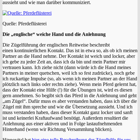
aussieht und wie man darüber kommuniziert.
Quelle: Pferdeflüsterei
Die „englische“ weiche Hand und die Anlehnung
Die Zügelführung der englischen Reitweise beschreibt
einen kontinuierlichen Kontakt. Das ist in etwa so, als ob ich meinen
Partner an die Hand nehme. Der Kontakt ist weich und locker, aber
ich gebe zu jeder Zeit an, dass ich da bin und mein Partner mir
vertrauen kann. Ich ziehe nicht (dann würde ich die Hand meines
Partners in meiner quetschen, weil ich so fest zudrücke), noch gebe
ich ruckartige Impulse (so, als wenn ich meinen Partner an der Hand
plötzlich nach links oder rechts ziehe). Wenn mein Pferd gelernt hat,
dass der Kontakt eine Hilfe (!) für die Übungen ist, wird es diesen
gern annehmen. So begibt sich das Pferd in die Anlehnung und geht
„am Zügel“. Dafür muss es aber verstanden haben, dass ich über die
Zügel mit ihm spreche und wie die Übersetzung aussieht. Und ich
muss verstanden haben, dass dieser Kontakt ganz locker und sanft
ist und keinerlei Kraftaufwand benötigt. Außerdem resultiert die
Anlehnung aus einer aktiven und in Folge lastaufnehmenden
Hinterhand (wenn wir Richtung Versammlung blicken).
Hippovital hat
hier eine tolle Beschreibung der Zügelhilfe für uns.