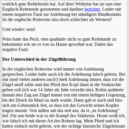
wirklich gute Reitlehrerin hat. Auf ihrer Weltreise hat sie nun eine
Englisch-Reitstunde genommen und darüber
berichtet
. Leider mit
einem negativen Fazit zur Anlehnung bei ständigem Maulkontakt.
Ist die englische Reitweise also doch schlechter als Western?
Und wieder: nein!
Petra hatte das Pech, eine qualitativ nicht so gute Reitstunde zu
bekommen wie sie es von zu Hause gewohnt war. Daher das
negative Fazit.
Der Unterschied in der Zügelführung
In der englischen Reitweise wird immer von Anlehnung
gesprochen. Leider habe auch ich die Anlehnung falsch gelernt. Bei
mir (und vielen anderen auch!) hieß Anlehnung immer, dass ich die
Zügel straff ziehe und das Pferd den Kopf dann in die Senkrechte
geben soll (ich war 14 Jahre alt, bitte verzeiht mir). Robin quittierte
damals den Zug am Zügel immer erst mit einem heftigen Gegenzug,
bis der Druck im Maul zu stark wurde. Dann gab er nach und biss
sich am Gebissstück fest, so dass ich das Gewicht seines Kopfes
tragen musste. Von außen sah das nett aus, da er „in Anlehnung“
lief. Für uns beide war es der Kampf des Stärkeren. Heute weiß ich,
wie falsch ich mit dieser Art des Reitens lag. Mein Pferd und ich
hatten einfach nicht gelernt, wie der richtige klassische Zügeleinsatz