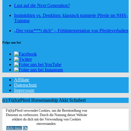
Lust auf die Next Generation?
Instinkthirn vs. Denkhirn: klassisch trainierte Pferde im NHS-
Training
„Der verar***t dich“ – Fehlinterpretation von Pferdeverhalten
Folge uns bei
Affiliate
Datenschutz
Impressum
(c) Fü(h)rPferd Horsemanship Akki Schubert
Fü(h)rPferd verwendet Cookies, um die Bereitstellung von
Diensten zu verbessern. Durch die Nutzung dieser Website
erklärst du dich mit der Verwendung von Cookies
einverstanden.
Mehr dazu.
Ok