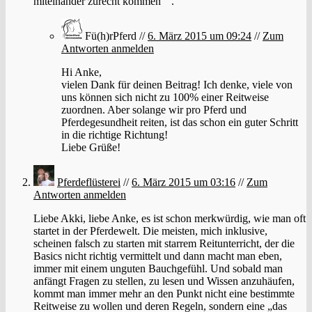
miteinander zurecht kommen “ .
Fü(h)rPferd //
6. März 2015 um 09:24
//
Zum
Antworten anmelden
Hi Anke,
vielen Dank für deinen Beitrag! Ich denke, viele von
uns können sich nicht zu 100% einer Reitweise
zuordnen. Aber solange wir pro Pferd und
Pferdegesundheit reiten, ist das schon ein guter Schritt
in die richtige Richtung!
Liebe Grüße!
Pferdeflüsterei
//
6. März 2015 um 03:16
//
Zum
Antworten anmelden
Liebe Akki, liebe Anke, es ist schon merkwürdig, wie man oft
startet in der Pferdewelt. Die meisten, mich inklusive,
scheinen falsch zu starten mit starrem Reitunterricht, der die
Basics nicht richtig vermittelt und dann macht man eben,
immer mit einem unguten Bauchgefühl. Und sobald man
anfängt Fragen zu stellen, zu lesen und Wissen anzuhäufen,
kommt man immer mehr an den Punkt nicht eine bestimmte
Reitweise zu wollen und deren Regeln, sondern eine „das