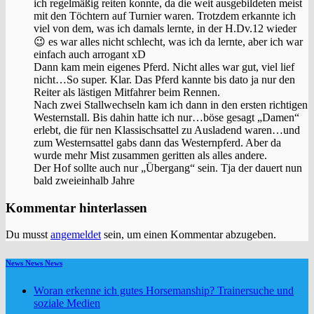
ich regelmäßig reiten konnte, da die weit ausgebildeten meist
mit den Töchtern auf Turnier waren. Trotzdem erkannte ich
viel von dem, was ich damals lernte, in der H.Dv.12 wieder
😉 es war alles nicht schlecht, was ich da lernte, aber ich war
einfach auch arrogant xD
Dann kam mein eigenes Pferd. Nicht alles war gut, viel lief
nicht…So super. Klar. Das Pferd kannte bis dato ja nur den
Reiter als lästigen Mitfahrer beim Rennen.
Nach zwei Stallwechseln kam ich dann in den ersten richtigen
Westernstall. Bis dahin hatte ich nur…böse gesagt „Damen“
erlebt, die für nen Klassischsattel zu Ausladend waren…und
zum Westernsattel gabs dann das Westernpferd. Aber da
wurde mehr Mist zusammen geritten als alles andere.
Der Hof sollte auch nur „Übergang“ sein. Tja der dauert nun
bald zweieinhalb Jahre
Kommentar hinterlassen
Du musst
angemeldet
sein, um einen Kommentar abzugeben.
News News News
Woran erkenne ich gutes Horsemanship? Trainersuche und
soziale Medien