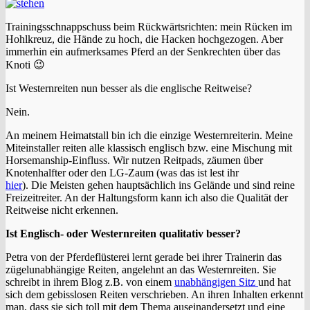
Trainingsschnappschuss beim Rückwärtsrichten: mein Rücken im
Hohlkreuz, die Hände zu hoch, die Hacken hochgezogen. Aber
immerhin ein aufmerksames Pferd an der Senkrechten über das
Knoti 😉
Ist Westernreiten nun besser als die englische Reitweise?
Nein.
An meinem Heimatstall bin ich die einzige Westernreiterin. Meine
Miteinstaller reiten alle klassisch englisch bzw. eine Mischung mit
Horsemanship-Einfluss. Wir nutzen Reitpads, zäumen über
Knotenhalfter oder den LG-Zaum (was das ist lest ihr
hier
). Die Meisten gehen hauptsächlich ins Gelände und sind reine
Freizeitreiter. An der Haltungsform kann ich also die Qualität der
Reitweise nicht erkennen.
Ist Englisch- oder Westernreiten qualitativ besser?
Petra von der Pferdeflüsterei lernt gerade bei ihrer Trainerin das
zügelunabhängige Reiten, angelehnt an das Westernreiten. Sie
schreibt in ihrem Blog z.B. von einem
unabhängigen Sitz
und hat
sich dem gebisslosen Reiten verschrieben. An ihren Inhalten erkennt
man, dass sie sich toll mit dem Thema auseinandersetzt und eine