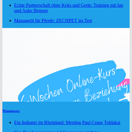
Echte Partnerschaft ohne Keks und Gerte: Training mit Ian
und Anke Benson
Massageöl für Pferde: ZECHPET im Test
Wissenswert
Ein Indianer im Rheinland: Meeting Paul Crane Tohlakai