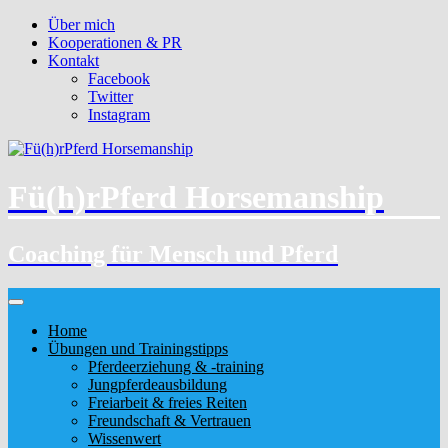
Über mich
Kooperationen & PR
Kontakt
Facebook
Twitter
Instagram
Fü(h)rPferd Horsemanship
Coaching für Mensch und Pferd
Home
Übungen und Trainingstipps
Pferdeerziehung & -training
Jungpferdeausbildung
Freiarbeit & freies Reiten
Freundschaft & Vertrauen
Wissenwert