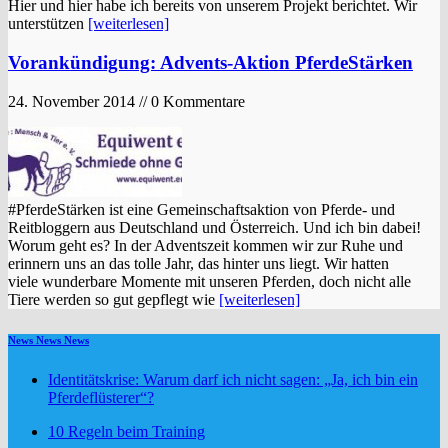
Hier und hier habe ich bereits von unserem Projekt berichtet. Wir
unterstützen
[weiterlesen]
Vorankündigung: Advents-Aktion PferdeStärken
24. November 2014 // 0 Kommentare
#PferdeStärken ist eine Gemeinschaftsaktion von Pferde- und
Reitbloggern aus Deutschland und Österreich. Und ich bin dabei!
Worum geht es? In der Adventszeit kommen wir zur Ruhe und
erinnern uns an das tolle Jahr, das hinter uns liegt. Wir hatten
viele wunderbare Momente mit unseren Pferden, doch nicht alle
Tiere werden so gut gepflegt wie
[weiterlesen]
News News News
Identitätskrise: Warum darf ich nicht sagen: „Ja, ich bin ein
Pferdeflüsterer“?
10 Regeln beim Training