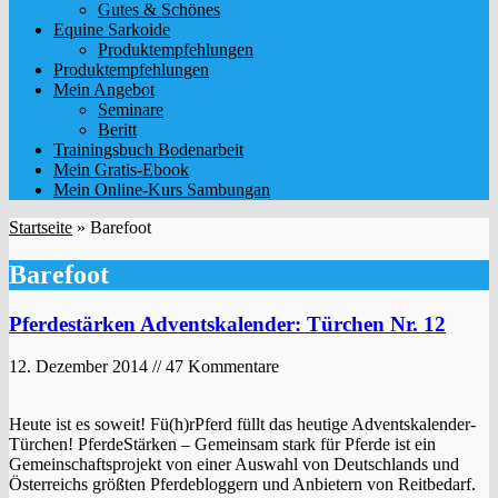
Gutes & Schönes
Equine Sarkoide
Produktempfehlungen
Produktempfehlungen
Mein Angebot
Seminare
Beritt
Trainingsbuch Bodenarbeit
Mein Gratis-Ebook
Mein Online-Kurs Sambungan
Startseite
»
Barefoot
Barefoot
Pferdestärken Adventskalender: Türchen Nr. 12
12. Dezember 2014 // 47 Kommentare
Heute ist es soweit! Fü(h)rPferd füllt das heutige Adventskalender-
Türchen! PferdeStärken – Gemeinsam stark für Pferde ist ein
Gemeinschaftsprojekt von einer Auswahl von Deutschlands und
Österreichs größten Pferdebloggern und Anbietern von Reitbedarf.