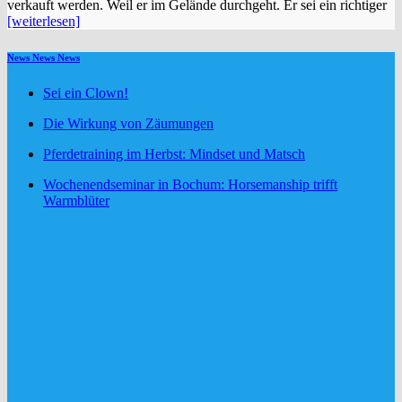
verkauft werden. Weil er im Gelände durchgeht. Er sei ein richtiger
[weiterlesen]
News News News
Sei ein Clown!
Die Wirkung von Zäumungen
Pferdetraining im Herbst: Mindset und Matsch
Wochenendseminar in Bochum: Horsemanship trifft
Warmblüter