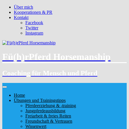
Über mich
Kooperationen & PR
Kontakt
Facebook
Twitter
Instagram
Fü(h)rPferd Horsemanship
Coaching für Mensch und Pferd
Home
Übungen und Trainingstipps
Pferdeerziehung & -training
Jungpferdeausbildung
Freiarbeit & freies Reiten
Freundschaft & Vertrauen
Wissenwert