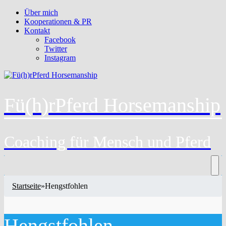
Über mich
Kooperationen & PR
Kontakt
Facebook
Twitter
Instagram
Fü(h)rPferd Horsemanship
Coaching für Mensch und Pferd
Startseite
»
Hengstfohlen
Hengstfohlen