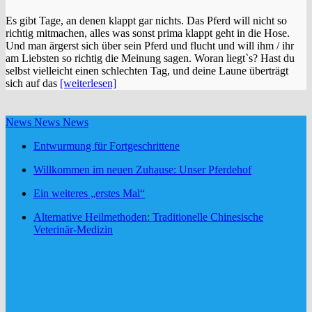
Es gibt Tage, an denen klappt gar nichts. Das Pferd will nicht so
richtig mitmachen, alles was sonst prima klappt geht in die Hose.
Und man ärgerst sich über sein Pferd und flucht und will ihm / ihr
am Liebsten so richtig die Meinung sagen. Woran liegt`s? Hast du
selbst vielleicht einen schlechten Tag, und deine Laune überträgt
sich auf das
[weiterlesen]
News News News
Entwurmung für Fortgeschrittene
Willkommen im neuen Zuhause: Unser Pferdehof
Ein weiteres „erstes Mal“
Alternative Heilmethoden: Traditionelle Chinesische
Veterinär-Medizin