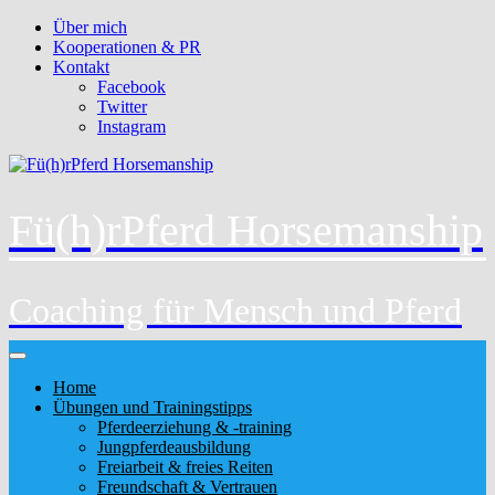
Über mich
Kooperationen & PR
Kontakt
Facebook
Twitter
Instagram
Fü(h)rPferd Horsemanship
Coaching für Mensch und Pferd
Home
Übungen und Trainingstipps
Pferdeerziehung & -training
Jungpferdeausbildung
Freiarbeit & freies Reiten
Freundschaft & Vertrauen