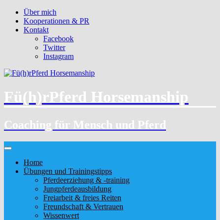
Über mich
Kooperationen & PR
Kontakt
Facebook
Twitter
Instagram
Fü(h)rPferd Horsemanship
Coaching für Mensch und Pferd
Home
Übungen und Trainingstipps
Pferdeerziehung & -training
Jungpferdeausbildung
Freiarbeit & freies Reiten
Freundschaft & Vertrauen
Wissenwert