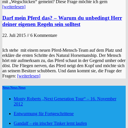
mit „Wegschicken“ gemeint? Diese Frage möchte ich gern
[weiterlesen]
Darf mein Pferd das? – Warum du unbedingt Herr
deiner eigenen Regeln sein solltest
22. Juli 2015 // 6 Kommentare
Ich stehe mit einem neuen Pferd-Mensch-Team auf dem Platz und
erkläre die ersten Schritte des Natural Horsemanship. Der Mensch
hört mir aufmerksam zu, das Pferd schaut in der Gegend umher oder
döst. Die Fliegen nerven, das Pferd neigt den Kopf und möchte sich
an seinem Besitzer schubbern. Und dann kommt sie, die Frage der
Fragen:
[weiterlesen]
News News News
Monty Roberts „Next Generation Tour“ – 16. November
2012
Entwurmung für Fortgeschrittene
Gandalf – ein irischer Tinker lernt laufen