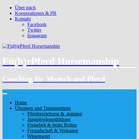
Über mich
Kooperationen & PR
Kontakt
Facebook
Twitter
Instagram
Fü(h)rPferd Horsemanship
Coaching für Mensch und Pferd
Home
Übungen und Trainingstipps
Pferdeerziehung & -training
Jungpferdeausbildung
Freiarbeit & freies Reiten
Freundschaft & Vertrauen
Wissenwert