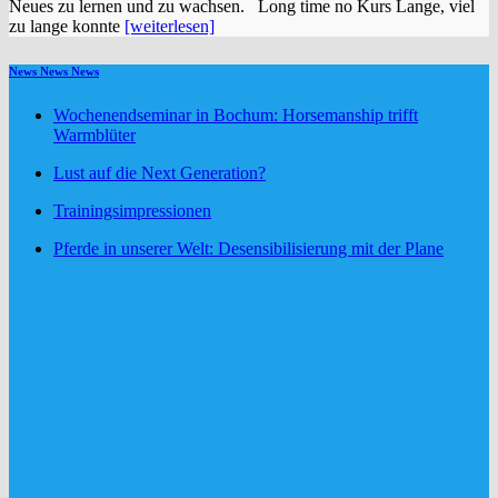
Neues zu lernen und zu wachsen. Long time no Kurs Lange, viel
zu lange konnte
[weiterlesen]
News News News
Wochenendseminar in Bochum: Horsemanship trifft
Warmblüter
Lust auf die Next Generation?
Trainingsimpressionen
Pferde in unserer Welt: Desensibilisierung mit der Plane