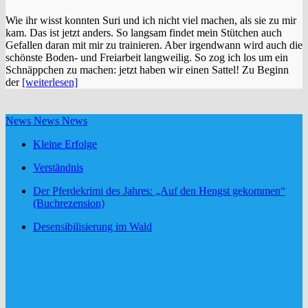
Wie ihr wisst konnten Suri und ich nicht viel machen, als sie zu mir
kam. Das ist jetzt anders. So langsam findet mein Stütchen auch
Gefallen daran mit mir zu trainieren. Aber irgendwann wird auch die
schönste Boden- und Freiarbeit langweilig. So zog ich los um ein
Schnäppchen zu machen: jetzt haben wir einen Sattel! Zu Beginn
der
[weiterlesen]
News News News
Kleine Erfolge
Verständnis
Der Pferdekrimi des Jahres: „Auf den Hengst gekommen“
(Buchrezension)
Desensibilisierung im Wald