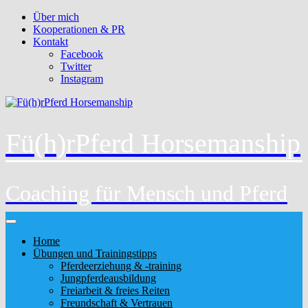
Über mich
Kooperationen & PR
Kontakt
Facebook
Twitter
Instagram
Fü(h)rPferd Horsemanship
Coaching für Mensch und Pferd
Home
Übungen und Trainingstipps
Pferdeerziehung & -training
Jungpferdeausbildung
Freiarbeit & freies Reiten
Freundschaft & Vertrauen