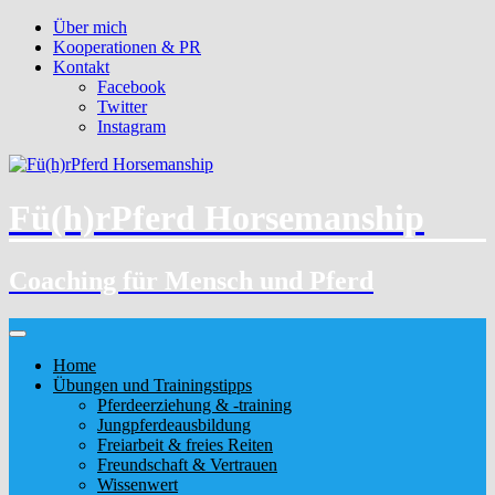
Über mich
Kooperationen & PR
Kontakt
Facebook
Twitter
Instagram
Fü(h)rPferd Horsemanship
Coaching für Mensch und Pferd
Home
Übungen und Trainingstipps
Pferdeerziehung & -training
Jungpferdeausbildung
Freiarbeit & freies Reiten
Freundschaft & Vertrauen
Wissenwert