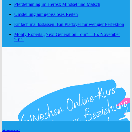
Pferdetraining im Herbst: Mindset und Matsch
Umstellung auf gebissloses Reiten
Einfach mal loslassen! Ein Plädoyer für weniger Perfektion
Monty Roberts „Next Generation Tour“ – 16. November
2012
Wissenswert