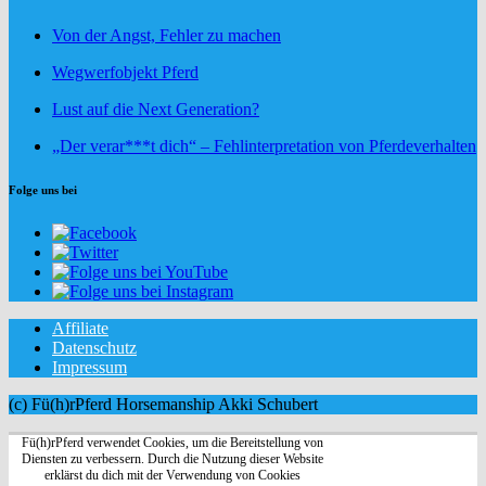
Von der Angst, Fehler zu machen
Wegwerfobjekt Pferd
Lust auf die Next Generation?
„Der verar***t dich“ – Fehlinterpretation von Pferdeverhalten
Folge uns bei
Affiliate
Datenschutz
Impressum
(c) Fü(h)rPferd Horsemanship Akki Schubert
Fü(h)rPferd verwendet Cookies, um die Bereitstellung von
Diensten zu verbessern. Durch die Nutzung dieser Website
erklärst du dich mit der Verwendung von Cookies