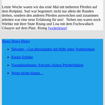
Letzte Woche waren wir das erste Mal mit mehreren Pferden auf
dem Reitplatz. Suri war begeistert: nicht nur allein die Runden
drehen, sondern den anderen Pferden ausweichen und zusammen
arbeiten war eine neue Erfahrung für uns! Neben uns waren noch
Wiebke mit ihrer Stute Rising und Lisa mit dem Fuchswallach
Ghaayer auf dem Platz. Rising
[weiterlesen]
News News News
Silvester – Gut überstanden mit Hilfe guter Vorbereitung
Kleine Erfolge
Vorankündigung: Advents-Aktion PferdeStärken
Wenn nichts klappt…