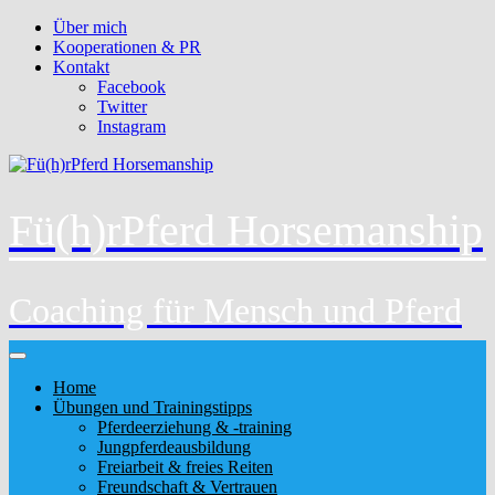
Über mich
Kooperationen & PR
Kontakt
Facebook
Twitter
Instagram
Fü(h)rPferd Horsemanship
Coaching für Mensch und Pferd
Home
Übungen und Trainingstipps
Pferdeerziehung & -training
Jungpferdeausbildung
Freiarbeit & freies Reiten
Freundschaft & Vertrauen