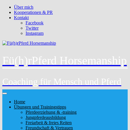
Über mich
Kooperationen & PR
Kontakt
Facebook
Twitter
Instagram
Fü(h)rPferd Horsemanship
Coaching für Mensch und Pferd
Home
Übungen und Trainingstipps
Pferdeerziehung & -training
Jungpferdeausbildung
Freiarbeit & freies Reiten
Freundschaft & Vertrauen