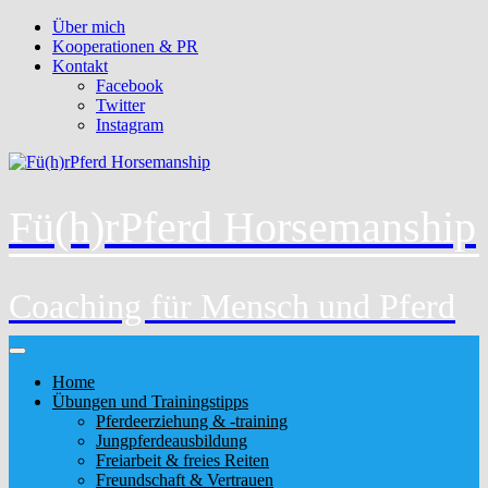
Über mich
Kooperationen & PR
Kontakt
Facebook
Twitter
Instagram
Fü(h)rPferd Horsemanship
Coaching für Mensch und Pferd
Home
Übungen und Trainingstipps
Pferdeerziehung & -training
Jungpferdeausbildung
Freiarbeit & freies Reiten
Freundschaft & Vertrauen