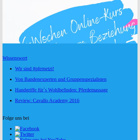
Wissenswert
Wir sind #pfernetzt!
Von Bandenexperten und Gruppenspezialisten
Handgriffe für`s Wohlbefinden: Pferdemassage
Review: Cavallo Academy 2016
Folge uns bei