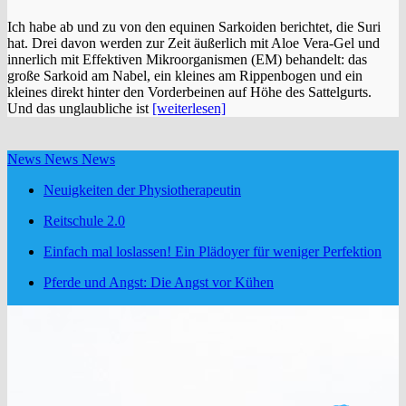
Ich habe ab und zu von den equinen Sarkoiden berichtet, die Suri
hat. Drei davon werden zur Zeit äußerlich mit Aloe Vera-Gel und
innerlich mit Effektiven Mikroorganismen (EM) behandelt: das
große Sarkoid am Nabel, ein kleines am Rippenbogen und ein
kleines direkt hinter den Vorderbeinen auf Höhe des Sattelgurts.
Und das unglaubliche ist
[weiterlesen]
News News News
Neuigkeiten der Physiotherapeutin
Reitschule 2.0
Einfach mal loslassen! Ein Plädoyer für weniger Perfektion
Pferde und Angst: Die Angst vor Kühen