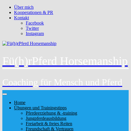
Über mich
Kooperationen & PR
Kontakt
Facebook
Twitter
Instagram
Fü(h)rPferd Horsemanship
Coaching für Mensch und Pferd
Home
Übungen und Trainingstipps
Pferdeerziehung & -training
Jungpferdeausbildung
Freiarbeit & freies Reiten
Freundschaft & Vertrauen