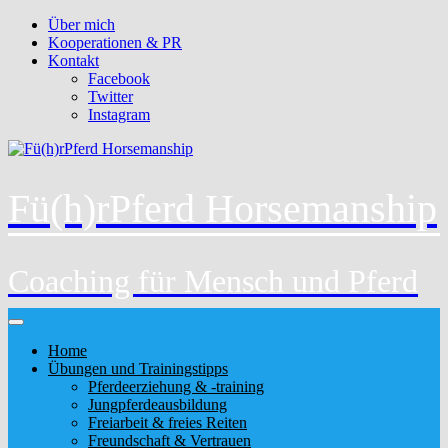
Über mich
Kooperationen & PR
Kontakt
Facebook
Twitter
Instagram
Fü(h)rPferd Horsemanship
Coaching für Mensch und Pferd
Home
Übungen und Trainingstipps
Pferdeerziehung & -training
Jungpferdeausbildung
Freiarbeit & freies Reiten
Freundschaft & Vertrauen