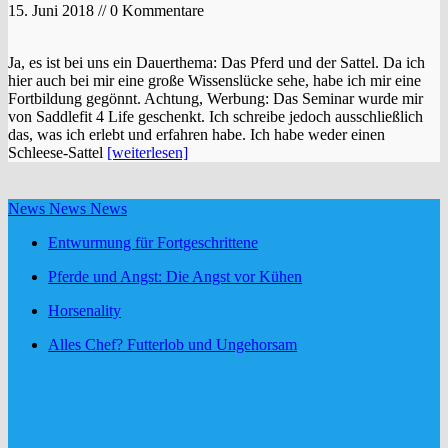
15. Juni 2018 // 0 Kommentare
Ja, es ist bei uns ein Dauerthema: Das Pferd und der Sattel. Da ich
hier auch bei mir eine große Wissenslücke sehe, habe ich mir eine
Fortbildung gegönnt. Achtung, Werbung: Das Seminar wurde mir
von Saddlefit 4 Life geschenkt. Ich schreibe jedoch ausschließlich
das, was ich erlebt und erfahren habe. Ich habe weder einen
Schleese-Sattel
[weiterlesen]
News News News
Entwurmung für Fortgeschrittene
Pferde und Angst: Die Angst vor Kühen
Horsenality
Alles Chef? Futterlob und Ungehorsam