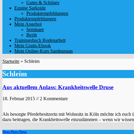
Gutes & Schönes
Equine Sarkoide
Produktempfehlungen
Produktempfehlungen
Mein Angebot
Seminare
Beritt
Trainingsbuch Bodenarbeit
Mein Gratis-Ebook
Mein Online-Kurs Sambungan
Startseite
»
Schleim
Schleim
Aus aktuellem Anlass: Krankheitswelle Druse
18. Februar 2015 // 2 Kommentare
Als besorgte Pferdebesitzerin mit Wohnsitz in Köln möchte ich euch ü
dazu beitragen, die Krankheitswelle einzudämmen – wenn wir wisse
News News News