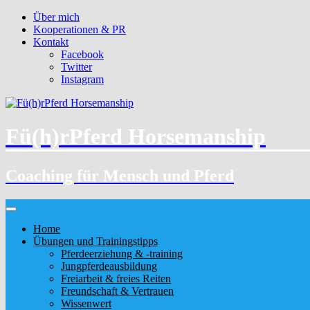
Über mich
Kooperationen & PR
Kontakt
Facebook
Twitter
Instagram
Fü(h)rPferd Horsemanship
Coaching für Mensch und Pferd
Home
Übungen und Trainingstipps
Pferdeerziehung & -training
Jungpferdeausbildung
Freiarbeit & freies Reiten
Freundschaft & Vertrauen
Wissenwert