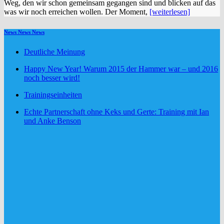
Weg, den wir schon gemeinsam gegangen sind und blicken auf das
was wir noch erreichen wollen. Der Moment,
[weiterlesen]
News News News
Deutliche Meinung
Happy New Year! Warum 2015 der Hammer war – und 2016
noch besser wird!
Trainingseinheiten
Echte Partnerschaft ohne Keks und Gerte: Training mit Ian
und Anke Benson