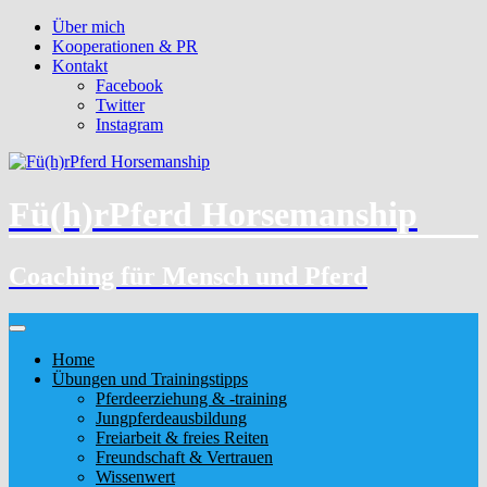
Über mich
Kooperationen & PR
Kontakt
Facebook
Twitter
Instagram
Fü(h)rPferd Horsemanship
Coaching für Mensch und Pferd
Home
Übungen und Trainingstipps
Pferdeerziehung & -training
Jungpferdeausbildung
Freiarbeit & freies Reiten
Freundschaft & Vertrauen
Wissenwert