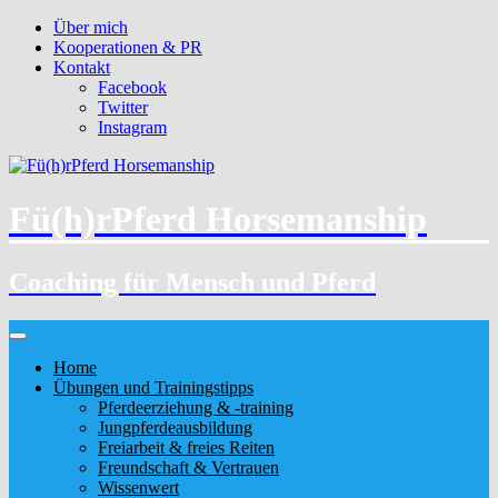
Über mich
Kooperationen & PR
Kontakt
Facebook
Twitter
Instagram
Fü(h)rPferd Horsemanship
Coaching für Mensch und Pferd
Home
Übungen und Trainingstipps
Pferdeerziehung & -training
Jungpferdeausbildung
Freiarbeit & freies Reiten
Freundschaft & Vertrauen
Wissenwert