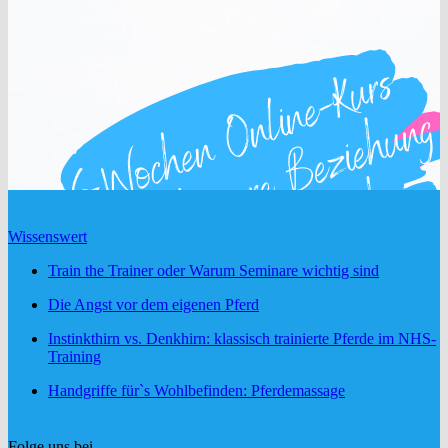
Wissenswert
Train the Trainer oder Warum Seminare wichtig sind
Die Angst vor dem eigenen Pferd
Instinkthirn vs. Denkhirn: klassisch trainierte Pferde im NHS-
Training
Handgriffe für`s Wohlbefinden: Pferdemassage
Folge uns bei