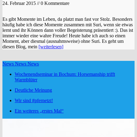
24. Februar 2015 // 0 Kommentare
Es gibt Momente im Leben, da platzt man fast vor Stolz. Besonders
häufig habe ich diese Momente zusammen mit Suri, wenn sie etwas
lernt und ihr Können dann voller Begeisterung präsentiert :). Das ist
immer wieder eine wahre Freude! Heute habe ich auch so einen
Moment, aber diesmal (ausnahmsweise) ohne Suri. Es geht um
diesen Blog, mein
[weiterlesen]
News News News
Wochenendseminar in Bochum: Horsemanship trifft
Warmblüter
Deutliche Meinung
Wir sind #pfernetzt!
Ein weiteres „erstes Mal“