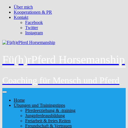
Über mich
Kooperationen & PR
Kontakt
Facebook
Twitter
Instagram
Fü(h)rPferd Horsemanship
Coaching für Mensch und Pferd
Home
Übungen und Trainingstipps
Pferdeerziehung & -training
Jungpferdeausbildung
Freiarbeit & freies Reiten
Freundschaft & Vertrauen