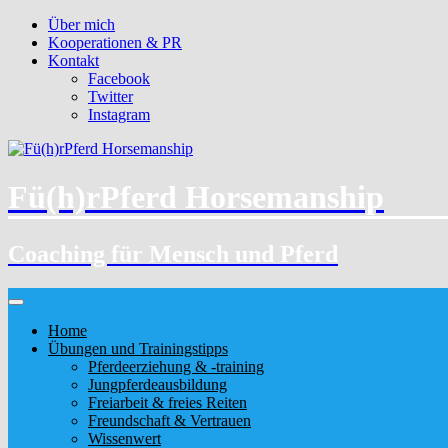
Über mich
Kooperationen & PR
Kontakt
Facebook
Twitter
Instagram
Fü(h)rPferd Horsemanship
Coaching für Mensch und Pferd
Home
Übungen und Trainingstipps
Pferdeerziehung & -training
Jungpferdeausbildung
Freiarbeit & freies Reiten
Freundschaft & Vertrauen
Wissenwert