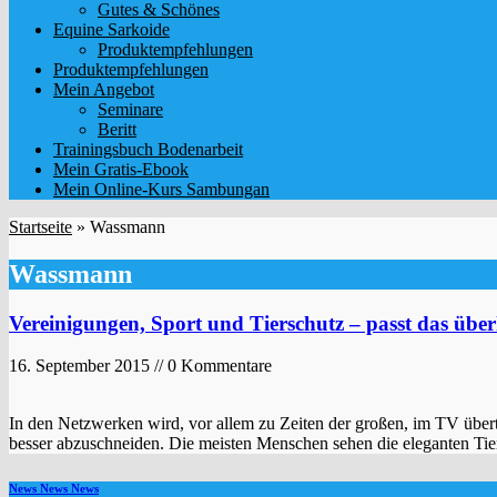
Gutes & Schönes
Equine Sarkoide
Produktempfehlungen
Produktempfehlungen
Mein Angebot
Seminare
Beritt
Trainingsbuch Bodenarbeit
Mein Gratis-Ebook
Mein Online-Kurs Sambungan
Startseite
»
Wassmann
Wassmann
Vereinigungen, Sport und Tierschutz – passt das ü
16. September 2015 // 0 Kommentare
In den Netzwerken wird, vor allem zu Zeiten der großen, im TV übertr
besser abzuschneiden. Die meisten Menschen sehen die eleganten Tie
News News News