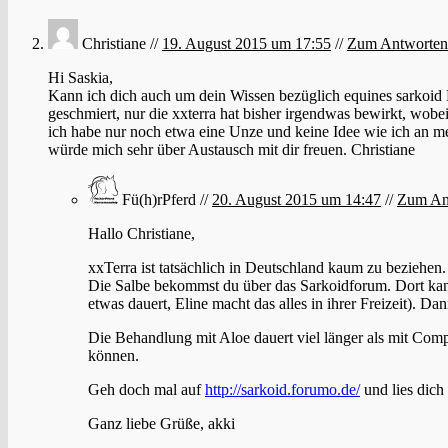
Christiane //
19. August 2015 um 17:55
//
Zum Antworten
Hi Saskia,
Kann ich dich auch um dein Wissen bezüglich equines sarkoid F
geschmiert, nur die xxterra hat bisher irgendwas bewirkt, wobe
ich habe nur noch etwa eine Unze und keine Idee wie ich an m
würde mich sehr über Austausch mit dir freuen. Christiane
Fü(h)rPferd //
20. August 2015 um 14:47
//
Zum An
Hallo Christiane,
xxTerra ist tatsächlich in Deutschland kaum zu beziehen.
Die Salbe bekommst du über das Sarkoidforum. Dort kanns
etwas dauert, Eline macht das alles in ihrer Freizeit). 
Die Behandlung mit Aloe dauert viel länger als mit Comp
können.
Geh doch mal auf
http://sarkoid.forumo.de/
und lies dich 
Ganz liebe Grüße, akki