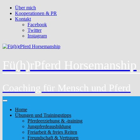
Über mich
Kooperationen & PR
Kontakt
Facebook
Twitter
Instagram
Fü(h)rPferd Horsemanship
Coaching für Mensch und Pferd
Home
Übungen und Trainingstipps
Pferdeerziehung & -training
Jungpferdeausbildung
Freiarbeit & freies Reiten
Freundschaft & Vertrauen