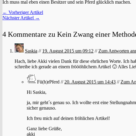
Ich muss mal eben einen Besitzer und sein Pferd glücklich machen.
← Vorheriger Artikel
Nächster Artikel →
4 Kommentare zu Kein Zwang einer Methode
Saskia
//
19. August 2015 um 09:12
//
Zum Antworten an
Hach, liebe Akki vielen Dank für diese ehrlichen Worte. Ich 
schreibe ich gerade an einem fröööhlichem Artikel 🙂 Alles Li
Fü(h)rPferd //
20. August 2015 um 14:43
//
Zum An
Hi Saskia,
ja, mir geht´s genau so. Ich wollte erst eine Stellungnah
sicher genauso.
Ich freu mich auf deinen fröhlichen Artikel!
Ganz liebe Grüße,
akki