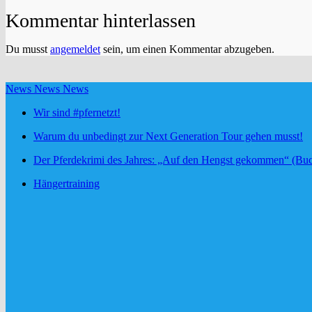
Kommentar hinterlassen
Du musst
angemeldet
sein, um einen Kommentar abzugeben.
News News News
Wir sind #pfernetzt!
Warum du unbedingt zur Next Generation Tour gehen musst!
Der Pferdekrimi des Jahres: „Auf den Hengst gekommen“ (Buc
Hängertraining