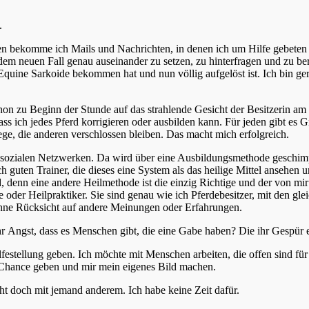
.
en bekomme ich Mails und Nachrichten, in denen ich um Hilfe gebeten 
dem neuen Fall genau auseinander zu setzen, zu hinterfragen und zu be
quine Sarkoide bekommen hat und nun völlig aufgelöst ist. Ich bin gern 
on zu Beginn der Stunde auf das strahlende Gesicht der Besitzerin am 
ass ich jedes Pferd korrigieren oder ausbilden kann. Für jeden gibt es 
, die anderen verschlossen bleiben. Das macht mich erfolgreich.
sozialen Netzwerken. Da wird über eine Ausbildungsmethode geschimpft
 guten Trainer, die dieses eine System als das heilige Mittel ansehen u
 eine andere Heilmethode ist die einzig Richtige und der von mir au
te oder Heilpraktiker. Sie sind genau wie ich Pferdebesitzer, mit den 
 ohne Rücksicht auf andere Meinungen oder Erfahrungen.
hr Angst, dass es Menschen gibt, die eine Gabe haben? Die ihr Gespür ei
estellung geben. Ich möchte mit Menschen arbeiten, die offen sind für
 Chance geben und mir mein eigenes Bild machen.
ht doch mit jemand anderem. Ich habe keine Zeit dafür.