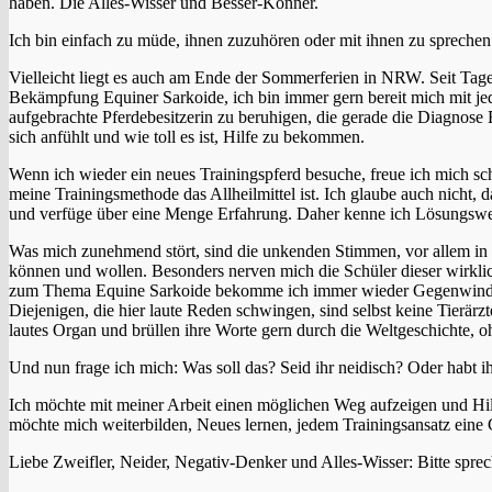
haben. Die Alles-Wisser und Besser-Könner.
Ich bin einfach zu müde, ihnen zuzuhören oder mit ihnen zu sprechen
Vielleicht liegt es auch am Ende der Sommerferien in NRW. Seit Tag
Bekämpfung Equiner Sarkoide, ich bin immer gern bereit mich mit je
aufgebrachte Pferdebesitzerin zu beruhigen, die gerade die Diagnose E
sich anfühlt und wie toll es ist, Hilfe zu bekommen.
Wenn ich wieder ein neues Trainingspferd besuche, freue ich mich sch
meine Trainingsmethode das Allheilmittel ist. Ich glaube auch nicht, d
und verfüge über eine Menge Erfahrung. Daher kenne ich Lösungswege
Was mich zunehmend stört, sind die unkenden Stimmen, vor allem in 
können und wollen. Besonders nerven mich die Schüler dieser wirklich
zum Thema Equine Sarkoide bekomme ich immer wieder Gegenwind, denn
Diejenigen, die hier laute Reden schwingen, sind selbst keine Tierärz
lautes Organ und brüllen ihre Worte gern durch die Weltgeschichte,
Und nun frage ich mich: Was soll das? Seid ihr neidisch? Oder habt i
Ich möchte mit meiner Arbeit einen möglichen Weg aufzeigen und Hilf
möchte mich weiterbilden, Neues lernen, jedem Trainingsansatz eine
Liebe Zweifler, Neider, Negativ-Denker und Alles-Wisser: Bitte sprec