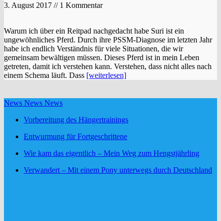
3. August 2017 // 1 Kommentar
Warum ich über ein Reitpad nachgedacht habe Suri ist ein
ungewöhnliches Pferd. Durch ihre PSSM-Diagnose im letzten Jahr
habe ich endlich Verständnis für viele Situationen, die wir
gemeinsam bewältigen müssen. Dieses Pferd ist in mein Leben
getreten, damit ich verstehen kann. Verstehen, dass nicht alles nach
einem Schema läuft. Dass
[weiterlesen]
News News News
Vorbereitung des Hängertrainings
Entwurmung für Fortgeschrittene
Wie kam das eigentlich – Mein Weg zum Hengstjährling
Verwandert – Mit einem Pony unterwegs durch Deutschland