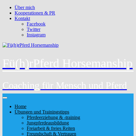
Über mich
Kooperationen & PR
Kontakt
Facebook
Twitter
Instagram
Fü(h)rPferd Horsemanship
Coaching für Mensch und Pferd
Home
Übungen und Trainingstipps
Pferdeerziehung & -training
Jungpferdeausbildung
Freiarbeit & freies Reiten
Freundschaft & Vertrauen