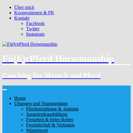
Über mich
Kooperationen & PR
Kontakt
Facebook
Twitter
Instagram
Fü(h)rPferd Horsemanship
Coaching für Mensch und Pferd
Home
Übungen und Trainingstipps
Pferdeerziehung & -training
Jungpferdeausbildung
Freiarbeit & freies Reiten
Freundschaft & Vertrauen
Wissenwert