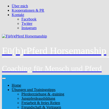
Über mich
Kooperationen & PR
Kontakt
Facebook
Twitter
Instagram
Fü(h)rPferd Horsemanship
Coaching für Mensch und Pferd
Home
Übungen und Trainingstipps
Pferdeerziehung & -training
Jungpferdeausbildung
Freiarbeit & freies Reiten
Freundschaft & Vertrauen