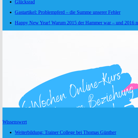
Glücksrad
Gastartikel: Problempferd – die Summe unserer Fehler
Happy New Year! Warum 2015 der Hammer war – und 2016 no
Wissenswert
Weiterbildung: Trainer College bei Thomas Günther