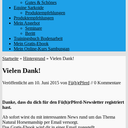
Gutes & Schönes
Equine Sarkoide
Produktempfehlungen
Produktempfehlungen
Mein Angebot
Seminare
Beritt
Trainingsbuch Bodenarbeit
Mein Gratis-Ebook
Mein Online-Kurs Sambungan
Startseite
»
Hintergrund
»
Vielen Dank!
Vielen Dank!
Veröffentlicht am
10. Juni 2015
von
Fü(h)rPferd
// 0 Kommentare
Danke, dass du dich für den Fü(h)rPferd-Newsletter registriert
hast.
Ab sofort wirst du mit interessanten News rund um das Thema
Natural Horsemanship per Email versorgt.
Das Gratis-Ebook wird dir in einer Email zugestellt.