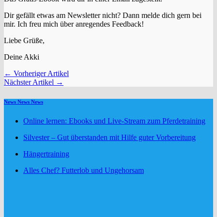
Dir gefällt etwas am Newsletter nicht? Dann melde dich gern bei
mir. Ich freu mich über anregendes Feedback!
Liebe Grüße,
Deine Akki
← Vorheriger Artikel
Nächster Artikel →
News News News
Online lernen: Ebooks und Live-Stream zum Pferdetraining
Silvester – Gut überstanden mit Hilfe guter Vorbereitung
Hängertraining
Alles Chef? Futterlob und Ungehorsam