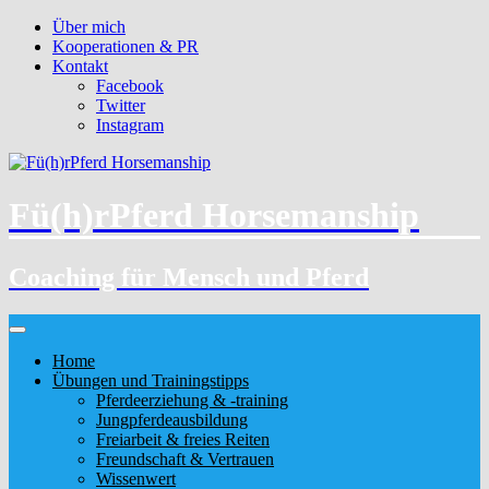
Über mich
Kooperationen & PR
Kontakt
Facebook
Twitter
Instagram
Fü(h)rPferd Horsemanship
Coaching für Mensch und Pferd
Home
Übungen und Trainingstipps
Pferdeerziehung & -training
Jungpferdeausbildung
Freiarbeit & freies Reiten
Freundschaft & Vertrauen
Wissenwert