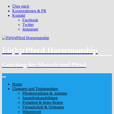
Über mich
Kooperationen & PR
Kontakt
Facebook
Twitter
Instagram
Fü(h)rPferd Horsemanship
Coaching für Mensch und Pferd
Home
Übungen und Trainingstipps
Pferdeerziehung & -training
Jungpferdeausbildung
Freiarbeit & freies Reiten
Freundschaft & Vertrauen
Wissenwert