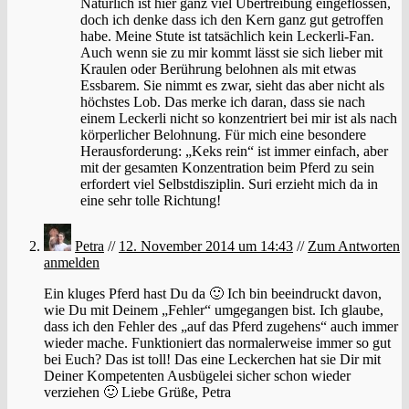
Natürlich ist hier ganz viel Übertreibung eingeflossen,
doch ich denke dass ich den Kern ganz gut getroffen
habe. Meine Stute ist tatsächlich kein Leckerli-Fan.
Auch wenn sie zu mir kommt lässt sie sich lieber mit
Kraulen oder Berührung belohnen als mit etwas
Essbarem. Sie nimmt es zwar, sieht das aber nicht als
höchstes Lob. Das merke ich daran, dass sie nach
einem Leckerli nicht so konzentriert bei mir ist als nach
körperlicher Belohnung. Für mich eine besondere
Herausforderung: „Keks rein“ ist immer einfach, aber
mit der gesamten Konzentration beim Pferd zu sein
erfordert viel Selbstdisziplin. Suri erzieht mich da in
eine sehr tolle Richtung!
Petra
//
12. November 2014 um 14:43
//
Zum Antworten
anmelden
Ein kluges Pferd hast Du da 🙂 Ich bin beeindruckt davon,
wie Du mit Deinem „Fehler“ umgegangen bist. Ich glaube,
dass ich den Fehler des „auf das Pferd zugehens“ auch immer
wieder mache. Funktioniert das normalerweise immer so gut
bei Euch? Das ist toll! Das eine Leckerchen hat sie Dir mit
Deiner Kompetenten Ausbügelei sicher schon wieder
verziehen 🙂 Liebe Grüße, Petra