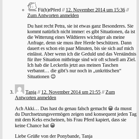
Fü(h)rPferd //
12. November 2014 um 15:36
//
Zum Antworten anmelden
Du hast recht Petra, sie ist etwas ganz Besonderes. Sie
kommt natürlich nicht immer: es gibt Situationen, da ist
die Witterung eines Wildtieres wichtiger als meine
Anfrage, denn sie muss ihre Herde beschützen. Dann
dauert es schon ein paar Minuten, bis sie sich auf mich
einlässt. Aber wenn ich die Geduld und das Verständnis
für ihre Situation mitbringe sind wir oft schnell am Ziel.
Ich hab die Leckerlis jetzt aus meinen Taschen
verbannt… die gibt’s nur noch in „unkritischen“
Situationen 😉
Tanja
//
12. November 2014 um 21:55
//
Zum
Antworten anmelden
Ach Akki… Das hast du genau falsch gemacht 😀 da musst
du Durchsetzungsvermögen zeigen und konsequent jeden Tag
mit dem Keks erscheinen, bis Frau Pferd kapiert, dass sie
keine Chance hat 😀
Liebe Grüße von der Ponybande, Tanja