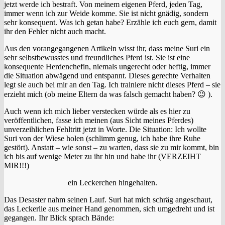
jetzt werde ich bestraft. Von meinem eigenen Pferd, jeden Tag,
immer wenn ich zur Weide komme. Sie ist nicht gnädig, sondern
sehr konsequent. Was ich getan habe? Erzähle ich euch gern, damit
ihr den Fehler nicht auch macht.
Aus den vorangegangenen Artikeln wisst ihr, dass meine Suri ein
sehr selbstbewusstes und freundliches Pferd ist. Sie ist eine
konsequente Herdenchefin, niemals ungerecht oder heftig, immer
die Situation abwägend und entspannt. Dieses gerechte Verhalten
legt sie auch bei mir an den Tag. Ich trainiere nicht dieses Pferd – sie
erzieht mich (ob meine Eltern da was falsch gemacht haben? 😉 ).
Auch wenn ich mich lieber verstecken würde als es hier zu
veröffentlichen, fasse ich meinen (aus Sicht meines Pferdes)
unverzeihlichen Fehltritt jetzt in Worte. Die Situation: Ich wollte
Suri von der Wiese holen (schlimm genug, ich habe ihre Ruhe
gestört). Anstatt – wie sonst – zu warten, dass sie zu mir kommt, bin
ich bis auf wenige Meter zu ihr hin und habe ihr (VERZEIHT
MIR!!!)
ein Leckerchen hingehalten.
Das Desaster nahm seinen Lauf. Suri hat mich schräg angeschaut,
das Leckerlie aus meiner Hand genommen, sich umgedreht und ist
gegangen. Ihr Blick sprach Bände: