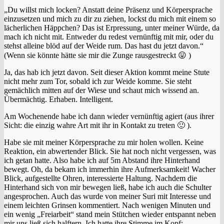
„Du willst mich locken? Anstatt deine Präsenz und Körpersprache
einzusetzen und mich zu dir zu ziehen, lockst du mich mit einem so
lächerlichen Häppchen? Das ist Erpressung, unter meiner Würde, da
mach ich nicht mit. Entweder du redest vernünftig mit mir, oder du
stehst alleine blöd auf der Weide rum. Das hast du jetzt davon.“
(Wenn sie könnte hätte sie mir die Zunge rausgestreckt 😛 )
Ja, das hab ich jetzt davon. Seit dieser Aktion kommt meine Stute
nicht mehr zum Tor, sobald ich zur Weide komme. Sie steht
gemächlich mitten auf der Wiese und schaut mich wissend an.
Übermächtig. Erhaben. Intelligent.
Am Wochenende habe ich dann wieder vernünftig agiert (aus ihrer
Sicht: die einzig wahre Art mit ihr in Kontakt zu treten 🙂 ).
Habe sie mit meiner Körpersprache zu mir holen wollen. Keine
Reaktion, ein abwertender Blick. Sie hat noch nicht vergessen, was
ich getan hatte. Also habe ich auf 5m Abstand ihre Hinterhand
bewegt. Oh, da bekam ich immerhin ihre Aufmerksamkeit! Wacher
Blick, aufgestellte Ohren, interessierte Haltung. Nachdem die
Hinterhand sich von mir bewegen ließ, habe ich auch die Schulter
angesprochen. Auch das wurde von meiner Suri mit Interesse und
einem leichten Grinsen kommentiert. Nach wenigen Minuten und
ein wenig „Freiarbeit“ stand mein Stütchen wieder entspannt neben
mir uns ließ sich halftern. Ich hatte ihre Stimme im Kopf: