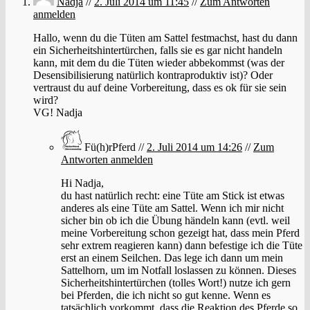
Nadja
//
2. Juli 2014 um 11:45
//
Zum Antworten
anmelden
Hallo, wenn du die Tüten am Sattel festmachst, hast du dann
ein Sicherheitshintertürchen, falls sie es gar nicht handeln
kann, mit dem du die Tüten wieder abbekommst (was der
Desensibilisierung natürlich kontraproduktiv ist)? Oder
vertraust du auf deine Vorbereitung, dass es ok für sie sein
wird?
VG! Nadja
Fü(h)rPferd //
2. Juli 2014 um 14:26
//
Zum
Antworten anmelden
Hi Nadja,
du hast natürlich recht: eine Tüte am Stick ist etwas
anderes als eine Tüte am Sattel. Wenn ich mir nicht
sicher bin ob ich die Übung händeln kann (evtl. weil
meine Vorbereitung schon gezeigt hat, dass mein Pferd
sehr extrem reagieren kann) dann befestige ich die Tüte
erst an einem Seilchen. Das lege ich dann um mein
Sattelhorn, um im Notfall loslassen zu können. Dieses
Sicherheitshintertürchen (tolles Wort!) nutze ich gern
bei Pferden, die ich nicht so gut kenne. Wenn es
tatsächlich vorkommt, dass die Reaktion des Pferde so