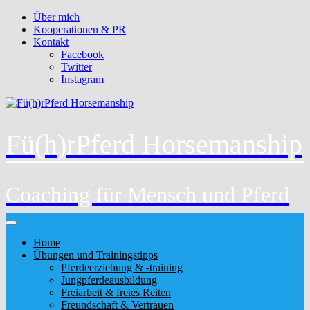
Über mich
Kooperationen & PR
Kontakt
Facebook
Twitter
Instagram
Fü(h)rPferd Horsemanship
Coaching für Mensch und Pferd
Home
Übungen und Trainingstipps
Pferdeerziehung & -training
Jungpferdeausbildung
Freiarbeit & freies Reiten
Freundschaft & Vertrauen