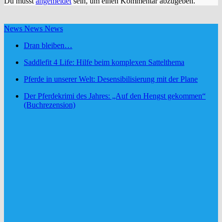
Du musst
angemeldet
sein, um einen Kommentar abzugeben.
News News News
Dran bleiben…
Saddlefit 4 Life: Hilfe beim komplexen Sattelthema
Pferde in unserer Welt: Desensibilisierung mit der Plane
Der Pferdekrimi des Jahres: „Auf den Hengst gekommen“
(Buchrezension)