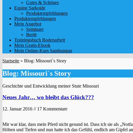
Gutes & Schönes
Equine Sarkoide
Produktempfehlungen
Produktempfehlungen
Mein Angebot
Seminare
Beritt
Trainingsbuch Bodenarbeit
Mein Gratis-Ebook
Mein Online-Kurs Sambungan
Startseite
»
Blog: Missouri`s Story
Blog: Missouri`s Story
Geschichte und Entwicklung meiner Stute Missouri
Neues Jahr… wo bleibt das Glück???
12. Januar 2016 // 17 Kommentare
Mir war klar, dass mein Pferd nicht gesund ist. Dass ich sie als „Not
Höhen und Tiefen und nun hatte ich das Gefühl, endlich am Gipfel ang