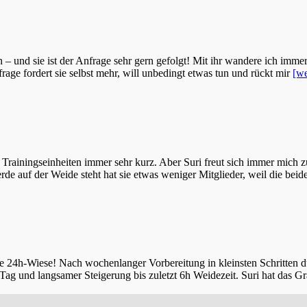
– und sie ist der Anfrage sehr gern gefolgt! Mit ihr wandere ich imme
rage fordert sie selbst mehr, will unbedingt etwas tun und rückt mir
[we
 Trainingseinheiten immer sehr kurz. Aber Suri freut sich immer mich z
e auf der Weide steht hat sie etwas weniger Mitglieder, weil die bei
ie 24h-Wiese! Nach wochenlanger Vorbereitung in kleinsten Schritten 
Tag und langsamer Steigerung bis zuletzt 6h Weidezeit. Suri hat das G