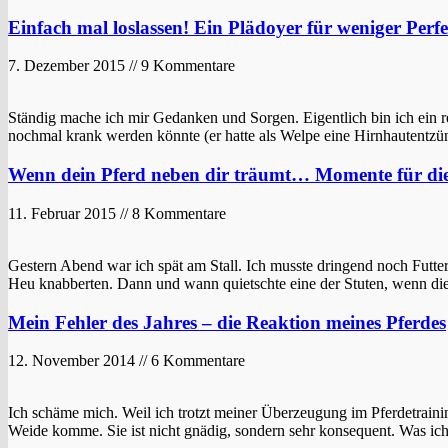
Einfach mal loslassen! Ein Plädoyer für weniger Perf
7. Dezember 2015 // 9 Kommentare
Ständig mache ich mir Gedanken und Sorgen. Eigentlich bin ich ein r
nochmal krank werden könnte (er hatte als Welpe eine Hirnhautentz
Wenn dein Pferd neben dir träumt… Momente für die
11. Februar 2015 // 8 Kommentare
Gestern Abend war ich spät am Stall. Ich musste dringend noch Futter 
Heu knabberten. Dann und wann quietschte eine der Stuten, wenn d
Mein Fehler des Jahres – die Reaktion meines Pferdes
12. November 2014 // 6 Kommentare
Ich schäme mich. Weil ich trotzt meiner Überzeugung im Pferdetrainin
Weide komme. Sie ist nicht gnädig, sondern sehr konsequent. Was ich