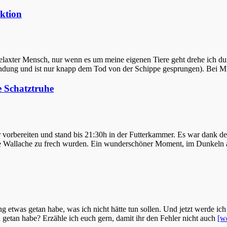
ektion
elaxter Mensch, nur wenn es um meine eigenen Tiere geht drehe ich dur
ündung und ist nur knapp dem Tod von der Schippe gesprungen). Bei M
 Schatztruhe
vorbereiten und stand bis 21:30h in der Futterkammer. Es war dank des 
ie Wallache zu frech wurden. Ein wunderschöner Moment, im Dunkeln
g etwas getan habe, was ich nicht hätte tun sollen. Und jetzt werde ic
 getan habe? Erzähle ich euch gern, damit ihr den Fehler nicht auch
[we