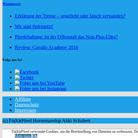
Wissenswert
Erklärung der Trense – ungeliebt oder falsch verstanden?
Wir sind #pfernetzt!
Pferdehaltung: Ist der Offenstall das Non-Plus-Ultra?
Review: Cavallo Academy 2016
Folge uns bei
Affiliate
Datenschutz
Impressum
(c) Fü(h)rPferd Horsemanship Akki Schubert
Fü(h)rPferd verwendet Cookies, um die Bereitstellung von Diensten zu verbessern. D
Mehr dazu.
Ok