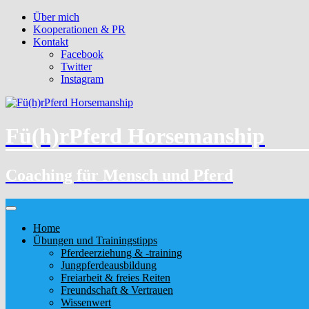
Über mich
Kooperationen & PR
Kontakt
Facebook
Twitter
Instagram
Fü(h)rPferd Horsemanship
Coaching für Mensch und Pferd
Home
Übungen und Trainingstipps
Pferdeerziehung & -training
Jungpferdeausbildung
Freiarbeit & freies Reiten
Freundschaft & Vertrauen
Wissenwert